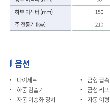
하부 이젝터 (mm)
하부 이젝터 (mm)
150
주 전동기 (kw)
주 전동기 (kw)
210
옵션
다이세트
금형 급속
하중 검출기
금형 리프
자동 이송화 장치
자동 이형